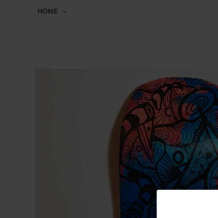
Ir
HOME
al
contenido